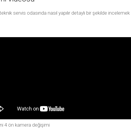
knik servis odasında nasıl yapılır detaylı bir şekilde inceleme
ni 4 ön kamera değişimi