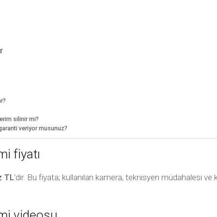
r
ar?
rim silinir mi?
 garanti veriyor musunuz?
i fiyatı
z TL
‘dir. Bu fiyata; kullanılan kamera, teknisyen müdahalesi ve 
mi videosu