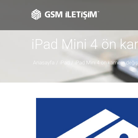
iPad Mini 4 ön ka
Anasayfa
iPad
iPad Mini 4 ön kamera değiş