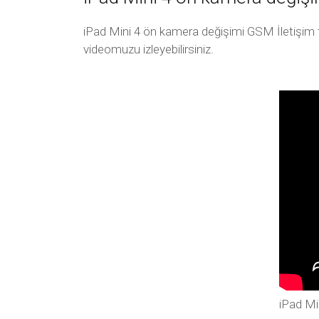
iPad Mini 4 ön kamera değişimi GSM İletişim te
videomuzu izleyebilirsiniz.
iPad Mi