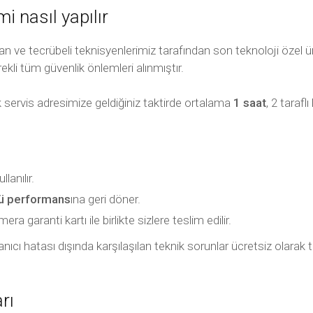
i nasıl yapılır
ve tecrübeli teknisyenlerimiz tarafından son teknoloji özel üret
ekli tüm güvenlik önlemleri alınmıştır.
 servis adresimize geldiğiniz taktirde ortalama
1 saat
, 2 taraf
anılır.
kü performans
ına geri döner.
 garanti kartı ile birlikte sizlere teslim edilir.
ullanıcı hatası dışında karşılaşılan teknik sorunlar ücretsiz olar
rı