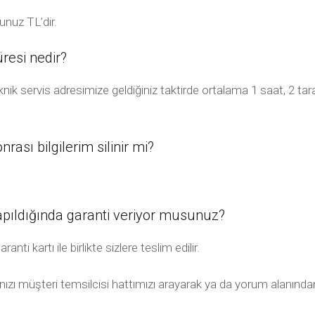
unuz TL’dir.
resi nedir?
nik servis adresimize geldiğiniz taktirde ortalama 1 saat, 2 t
ası bilgilerim silinir mi?
apıldığında garanti veriyor musunuz?
ti kartı ile birlikte sizlere teslim edilir.
rınızı müşteri temsilcisi hattımızı arayarak ya da yorum alanından