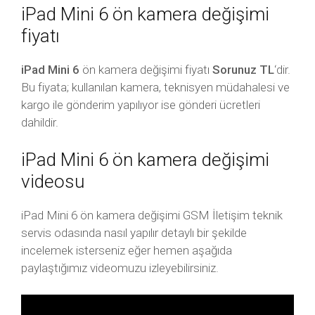
iPad Mini 6 ön kamera değişimi
fiyatı
iPad Mini 6
ön kamera değişimi fiyatı
Sorunuz TL
‘dir.
Bu fiyata; kullanılan kamera, teknisyen müdahalesi ve
kargo ile gönderim yapılıyor ise gönderi ücretleri
dahildir.
iPad Mini 6 ön kamera değişimi
videosu
iPad Mini 6 ön kamera değişimi GSM İletişim teknik
servis odasında nasıl yapılır detaylı bir şekilde
incelemek isterseniz eğer hemen aşağıda
paylaştığımız videomuzu izleyebilirsiniz.