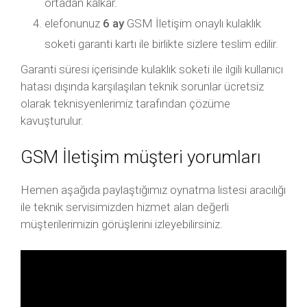
ortadan kalkar.
elefonunuz
6 ay
GSM İletişim onaylı kulaklık
soketi garanti kartı ile birlikte sizlere teslim edilir.
Garanti süresi içerisinde kulaklık soketi ile ilgili kullanıcı
hatası dışında karşılaşılan teknik sorunlar ücretsiz
olarak teknisyenlerimiz tarafından çözüme
kavuşturulur.
GSM İletişim müşteri yorumları
Hemen aşağıda paylaştığımız oynatma listesi aracılığı
ile teknik servisimizden hizmet alan değerli
müşterilerimizin görüşlerini izleyebilirsiniz.