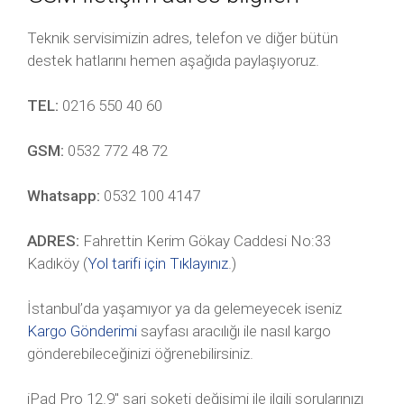
Teknik servisimizin adres, telefon ve diğer bütün
destek hatlarını hemen aşağıda paylaşıyoruz.
TEL:
0216 550 40 60
GSM:
0532 772 48 72
Whatsapp:
0532 100 4147
ADRES:
Fahrettin Kerim Gökay Caddesi No:33
Kadıköy (
Yol tarifi için Tıklayınız
.)
İstanbul’da yaşamıyor ya da gelemeyecek iseniz
Kargo Gönderimi
sayfası aracılığı ile nasıl kargo
gönderebileceğinizi öğrenebilirsiniz.
iPad Pro 12.9″ şarj soketi değişimi ile ilgili sorularınızı