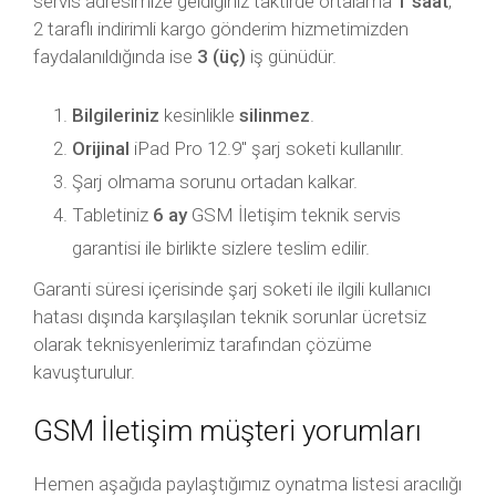
servis adresimize geldiğiniz taktirde ortalama
1 saat
,
2 taraflı indirimli kargo gönderim hizmetimizden
faydalanıldığında ise
3 (üç)
iş günüdür.
Bilgileriniz
kesinlikle
silinmez
.
Orijinal
iPad Pro 12.9″ şarj soketi kullanılır.
Şarj olmama sorunu ortadan kalkar.
Tabletiniz
6 ay
GSM İletişim teknik servis
garantisi ile birlikte sizlere teslim edilir.
Garanti süresi içerisinde şarj soketi ile ilgili kullanıcı
hatası dışında karşılaşılan teknik sorunlar ücretsiz
olarak teknisyenlerimiz tarafından çözüme
kavuşturulur.
GSM İletişim müşteri yorumları
Hemen aşağıda paylaştığımız oynatma listesi aracılığı