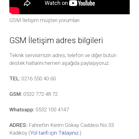
GSM İletişim müşteri yorumları
GSM İletişim adres bilgileri
Teknik servisimizin adres, telefon ve diğer bütün
destek hatlarını hemen aşağıda paylaşıyoruz.
TEL:
0216 550 40 60
GSM:
0532 772 48 72
Whatsapp:
0532 100 4147
ADRES:
Fahrettin Kerim Gökay Caddesi No:33
Kadıköy (
Yol tarifi için Tıklayınız
.)