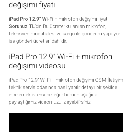
değişimi fiyatı
iPad Pro 12.9″ Wi-Fi +
mikrofon değişimi fiyatı
Sorunuz TL
‘dir. Bu ücrete; kullanılan mikrofon,
teknisyen müdahalesi ve kargo ile gönderim yapılıyor
ise gönderi ücretleri dahildir.
iPad Pro 12.9″ Wi-Fi + mikrofon
değişimi videosu
iPad Pro 12.9″ Wi-Fi + mikrofon değişimi GSM İletişim
teknik servis odasında nasıl yapılır detaylı bir şekilde
incelemek isterseniz eğer hemen aşağıda
paylaştığımız videomuzu izleyebilirsiniz.