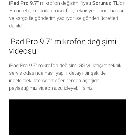
iPad Pro 9.7″
mikrofon değişimi fiyatı
Sorunuz TL
‘dir.
Bu ücrete; kullanılan mikrofon, teknisyen müdahalesi
ve kargo ile gönderim yapılıyor ise gönderi ücretleri
dahildir.
iPad Pro 9.7″ mikrofon değişimi
videosu
iPad Pro 9.7″ mikrofon değişimi GSM İletişim teknik
servis odasında nasıl yapılır detaylı bir şekilde
incelemek isterseniz eğer hemen aşağıda
paylaştığımız videomuzu izleyebilirsiniz.