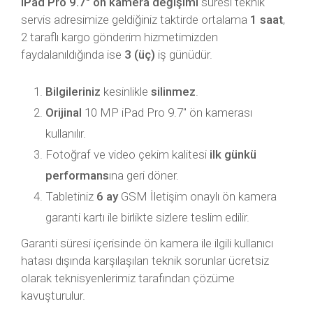
iPad Pro 9.7″ ön kamera değişimi
süresi teknik
servis adresimize geldiğiniz taktirde ortalama
1 saat
,
2 taraflı kargo gönderim hizmetimizden
faydalanıldığında ise
3 (üç)
iş günüdür.
Bilgileriniz
kesinlikle
silinmez
.
Orijinal
10 MP iPad Pro 9.7″ ön kamerası
kullanılır.
Fotoğraf ve video çekim kalitesi
ilk günkü
performans
ına geri döner.
Tabletiniz
6 ay
GSM İletişim onaylı ön kamera
garanti kartı ile birlikte sizlere teslim edilir.
Garanti süresi içerisinde ön kamera ile ilgili kullanıcı
hatası dışında karşılaşılan teknik sorunlar ücretsiz
olarak teknisyenlerimiz tarafından çözüme
kavuşturulur.