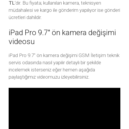
TL
‘dir. Bu fiyata; kullanılan kamera, teknisyen
müdahalesi ve kargo ile gönderim yapılıyor ise gönderi
ücretleri dahildir.
iPad Pro 9.7″ ön kamera değişimi
videosu
iPad Pro 9.7″ ön kamera değişimi GSM İletişim teknik
servis odasında nasıl yapılır detaylı bir şekilde
incelemek isterseniz eğer hemen aşağıda
paylaştığımız videomuzu izleyebilirsiniz.