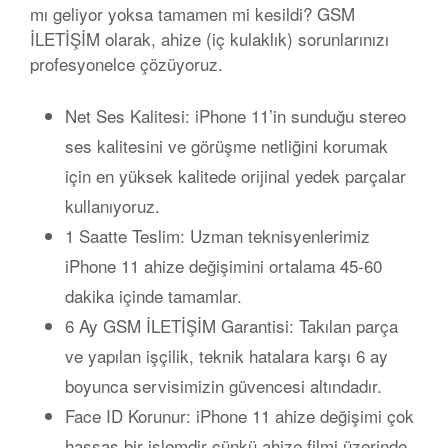
mı geliyor yoksa tamamen mi kesildi?
GSM
İLETİŞİM
olarak, ahize (iç kulaklık) sorunlarınızı
profesyonelce çözüyoruz.
Net Ses Kalitesi:
iPhone 11’in sunduğu stereo
ses kalitesini ve görüşme netliğini korumak
için en yüksek kalitede orijinal yedek parçalar
kullanıyoruz.
1 Saatte Teslim:
Uzman teknisyenlerimiz
iPhone 11 ahize değişimini ortalama
45-60
dakika
içinde tamamlar.
6 Ay GSM İLETİŞİM Garantisi:
Takılan parça
ve yapılan işçilik, teknik hatalara karşı
6 ay
boyunca
servisimizin güvencesi altındadır.
Face ID Korunur:
iPhone 11 ahize değişimi çok
hassas bir işlemdir çünkü ahize filmi üzerinde