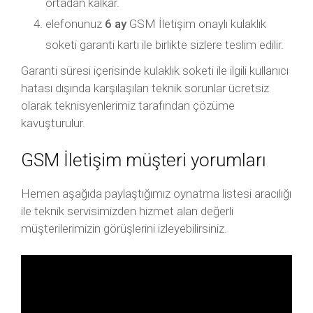
ortadan kalkar.
elefonunuz
6 ay
GSM İletişim onaylı kulaklık
soketi garanti kartı ile birlikte sizlere teslim edilir.
Garanti süresi içerisinde kulaklık soketi ile ilgili kullanıcı
hatası dışında karşılaşılan teknik sorunlar ücretsiz
olarak teknisyenlerimiz tarafından çözüme
kavuşturulur.
GSM İletişim müşteri yorumları
Hemen aşağıda paylaştığımız oynatma listesi aracılığı
ile teknik servisimizden hizmet alan değerli
müşterilerimizin görüşlerini izleyebilirsiniz.