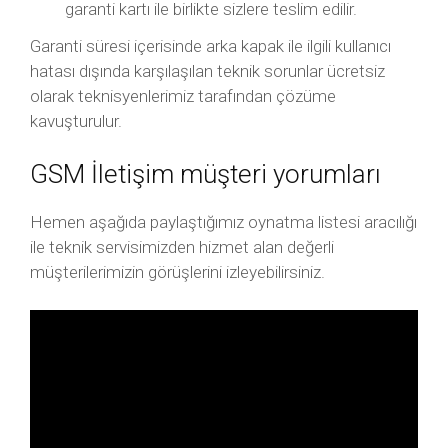
garanti kartı ile birlikte sizlere teslim edilir.
Garanti süresi içerisinde arka kapak ile ilgili kullanıcı
hatası dışında karşılaşılan teknik sorunlar ücretsiz
olarak teknisyenlerimiz tarafından çözüme
kavuşturulur.
GSM İletişim müşteri yorumları
Hemen aşağıda paylaştığımız oynatma listesi aracılığı
ile teknik servisimizden hizmet alan değerli
müşterilerimizin görüşlerini izleyebilirsiniz.