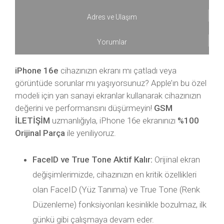
Adres ve Ulaşım
Yorumlar
iPhone 16e
cihazınızın ekranı mı çatladı veya
görüntüde sorunlar mı yaşıyorsunuz? Apple’ın bu özel
modeli için yan sanayi ekranlar kullanarak cihazınızın
değerini ve performansını düşürmeyin!
GSM
İLETİŞİM
uzmanlığıyla, iPhone 16e ekranınızı
%100
Orijinal Parça
ile yeniliyoruz.
FaceID ve True Tone Aktif Kalır:
Orijinal ekran
değişimlerimizde, cihazınızın en kritik özellikleri
olan FaceID (Yüz Tanıma) ve True Tone (Renk
Düzenleme) fonksiyonları kesinlikle bozulmaz, ilk
günkü gibi çalışmaya devam eder.