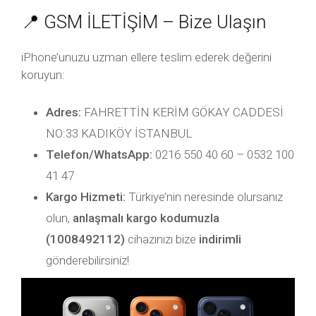
📍 GSM İLETİŞİM – Bize Ulaşın
iPhone’unuzu uzman ellere teslim ederek değerini
koruyun:
Adres:
FAHRETTİN KERİM GÖKAY CADDESİ
NO:33 KADIKÖY İSTANBUL
Telefon/WhatsApp:
0216 550 40 60 – 0532 100
41 47
Kargo Hizmeti:
Türkiye’nin neresinde olursanız
olun,
anlaşmalı kargo kodumuzla
(1008492112)
cihazınızı bize
indirimli
gönderebilirsiniz!