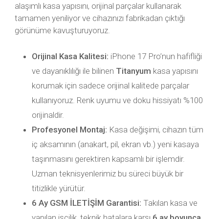
alaşımlı kasa yapısını, orijinal parçalar kullanarak
tamamen yeniliyor ve cihazınızı fabrikadan çıktığı
görünüme kavuşturuyoruz.
Orijinal Kasa Kalitesi:
iPhone 17 Pro’nun hafifliği
ve dayanıklılığı ile bilinen
Titanyum
kasa yapısını
korumak için sadece orijinal kalitede parçalar
kullanıyoruz. Renk uyumu ve doku hissiyatı %100
orijinaldir.
Profesyonel Montaj:
Kasa değişimi, cihazın tüm
iç aksamının (anakart, pil, ekran vb.) yeni kasaya
taşınmasını gerektiren kapsamlı bir işlemdir.
Uzman teknisyenlerimiz bu süreci büyük bir
titizlikle yürütür.
6 Ay GSM İLETİŞİM Garantisi:
Takılan kasa ve
yapılan işçilik, teknik hatalara karşı
6 ay boyunca