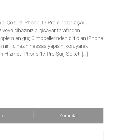
le Çözün! iPhone 17 Pro cihazınız şarj
eya cihazınız bilgisayar tarafından
le’ın en güçlü modellerinden biri olan iPhone
imini, cihazın hassas yapısını koruyarak
leri Hizmet iPhone 17 Pro Şarj Soketi […]
şım
Yorumlar