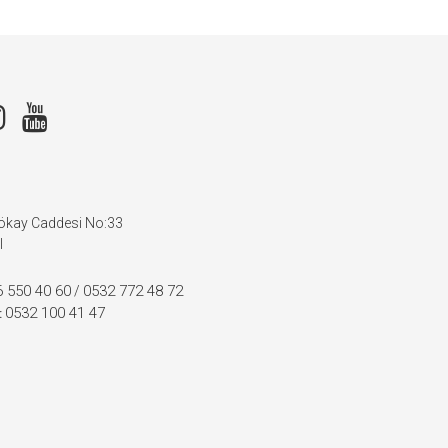
Gökay Caddesi No:33
l
 550 40 60
0532 772 48 72
/
0532 100 41 47
: