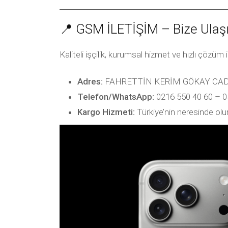
📍 GSM İLETİŞİM – Bize Ulaş
Kaliteli işçilik, kurumsal hizmet ve hızlı çözüm i
Adres:
FAHRETTİN KERİM GÖKAY CAD
Telefon/WhatsApp:
0216 550 40 60 – 0
Kargo Hizmeti:
Türkiye’nin neresinde olu