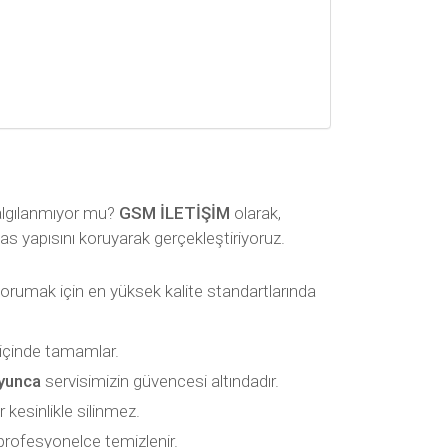
 algılanmıyor mu?
GSM İLETİŞİM
olarak,
as yapısını koruyarak gerçekleştiriyoruz.
 korumak için en yüksek kalite standartlarında
içinde tamamlar.
yunca
servisimizin güvencesi altındadır.
kesinlikle silinmez.
 profesyonelce temizlenir.