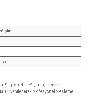
eğişimi
si)
r. Şarj soketi değişimi için cihazın
taları
yenilenerek profesyonel presleme