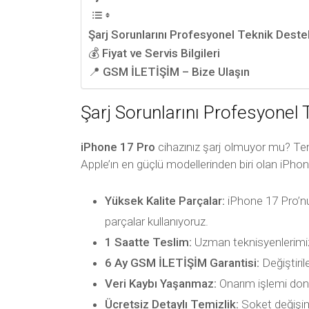
Şarj Sorunlarını Profesyonel Teknik Deste
💰 Fiyat ve Servis Bilgileri
📍 GSM İLETİŞİM – Bize Ulaşın
Şarj Sorunlarını Profesyonel
iPhone 17 Pro
cihazınız şarj olmuyor mu? Tem
Apple’ın en güçlü modellerinden biri olan iPhon
Yüksek Kalite Parçalar:
iPhone 17 Pro’nu
parçalar kullanıyoruz.
1 Saatte Teslim:
Uzman teknisyenlerimiz
6 Ay GSM İLETİŞİM Garantisi:
Değiştiril
Veri Kaybı Yaşanmaz:
Onarım işlemi dona
Ücretsiz Detaylı Temizlik:
Soket değişimi