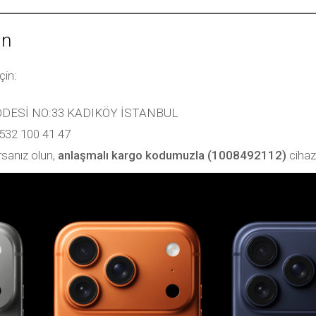
ın
çin:
DESİ NO:33 KADIKÖY İSTANBUL
532 100 41 47
rsanız olun,
anlaşmalı kargo kodumuzla (1008492112)
cihazı