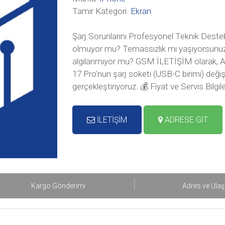
Tamir Kategori:
Ekran
Şarj Sorunlarını Profesyonel Teknik Destek
olmuyor mu? Temassızlık mı yaşıyorsunuz v
algılanmıyor mu? GSM İLETİŞİM olarak, App
17 Pro’nun şarj soketi (USB-C birimi) değiş
gerçekleştiriyoruz. 💰 Fiyat ve Servis Bilgi
İLETİŞİM
ADRESE GİT
Kargo Gönderimi
Adres ve Ula