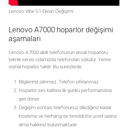
Lenovo Vibe S1 Ekran Değişimi
Lenovo A7000 hoparlör değişimi
aşamaları
Lenovo A7000 akıllı telefonunun arızalı hoparlörü
teknik servis odamızda telefondan sökülür. Yerine
orjinal hoparlör takılır. Bu süreçlerde;
Bilgileriniz silinmez. Telefon sıfırlanmaz.
Hoparlör ses kalitesi ilk günkü performansına
geri döner.
Değişim sonrası telefonunuz dilediğiniz kadar
inceleme ve herhangi bir tereddütte ücret iadesi
alma hakkınız bulunmaktadır.