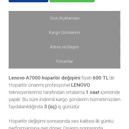
Ürün Açıklaması
Kargo Gönderimi
Adres ve Ulaşım
Yorumlar
Lenovo A7000 hoparlör değişimi
fiyatı
600
TL
‘dir.
Hoparlör onarımı profesyonel
LENOVO
teknisyenlerimiz tarafından ortalama
1 saat
içerisinde
yapılır. Bu süre indirimli kargo gönderim hizmetimizden
faydalanıldığında
3 (üç)
iş günüdür.
Hoparlör değişimi sonrasında ses kalitesi ilk günkü
performansına geri döner. Onarım sonrasında