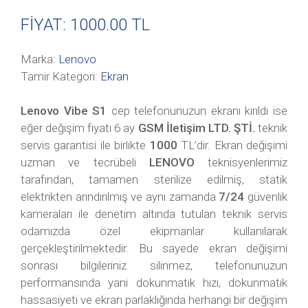
FİYAT: 1000
.00 TL
Marka:
Lenovo
Tamir Kategori:
Ekran
Lenovo Vibe S1
cep telefonunuzun ekranı kırıldı ise
eğer değişim fiyatı 6 ay
GSM İletişim LTD. ŞTİ.
teknik
servis garantisi ile birlikte
1000
TL’dir. Ekran değişimi
uzman ve tecrübeli
LENOVO
teknisyenlerimiz
tarafından, tamamen sterilize edilmiş, statik
elektrikten arındırılmış ve aynı zamanda
7/24
güvenlik
kameraları ile denetim altında tutulan teknik servis
odamızda özel ekipmanlar kullanılarak
gerçekleştirilmektedir. Bu sayede ekran değişimi
sonrası bilgileriniz silinmez, telefonunuzun
performansında yani dokunmatik hızı, dokunmatik
hassasiyeti ve ekran parlaklığında herhangi bir değişim