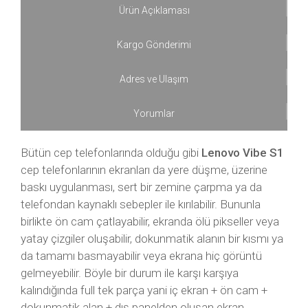
Ürün Açıklaması
Kargo Gönderimi
Adres ve Ulaşım
Yorumlar
Bütün cep telefonlarında olduğu gibi
Lenovo Vibe S1
cep telefonlarının ekranları da yere düşme, üzerine
baskı uygulanması, sert bir zemine çarpma ya da
telefondan kaynaklı sebepler ile kırılabilir. Bununla
birlikte ön cam çatlayabilir, ekranda ölü pikseller veya
yatay çizgiler oluşabilir, dokunmatik alanın bir kısmı ya
da tamamı basmayabilir veya ekrana hiç görüntü
gelmeyebilir. Böyle bir durum ile karşı karşıya
kalındığında full tek parça yani iç ekran + ön cam +
dokunmatik alan + dış panelden oluşan ekran