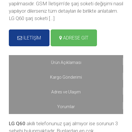
yapılmasıdır. GSM İletişim’de şarj soketi değişimi nasıl
yapılıyor dilerseniz tüm detayları ile birlikte anlatalım.
LG Q60 şarj soketi […]
İLETİŞİM
ADRESE GİT
Ürün Açıklaması
Kargo Gönderimi
Adres ve Ulaşım
Yorumlar
LG Q60
akıllı telefonunuz şarj almıyor ise sorunun 3
sebebi bulunmaktadır. Bunlardan en çok