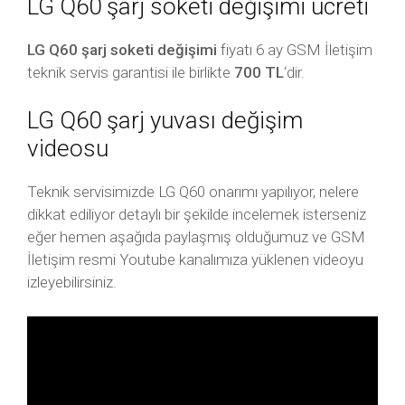
LG Q60 şarj soketi değişimi ücreti
LG Q60 şarj soketi değişimi
fiyatı 6 ay GSM İletişim
teknik servis garantisi ile birlikte
700 TL
‘dir.
LG Q60 şarj yuvası değişim
videosu
Teknik servisimizde LG Q60 onarımı yapılıyor, nelere
dikkat ediliyor detaylı bir şekilde incelemek isterseniz
eğer hemen aşağıda paylaşmış olduğumuz ve GSM
İletişim resmi Youtube kanalımıza yüklenen videoyu
izleyebilirsiniz.