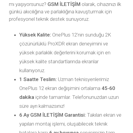
mı yaşıyorsunuz?
GSM İLETİŞİM
olarak, cihazınızı ilk
günkü akıcılığına ve parlaklığına kavuşturmak için
profesyonel teknik destek sunuyoruz.
Yüksek Kalite:
OnePlus 12’nin sunduğu 2K
çözünürlüklü ProXDR ekran deneyimini ve
yüksek parlaklık değerlerini korumak için en
yüksek kalite standartlarında ekranlar
kullanıyoruz.
1 Saatte Teslim:
Uzman teknisyenlerimiz
OnePlus 12 ekran değişimini ortalama
45-60
dakika
içinde tamamlar. Telefonunuzdan uzun
süre ayrı kalmazsınız!
6 Ay GSM İLETİŞİM Garantisi:
Takılan ekran ve
yapılan montaj işlemi, oluşabilecek teknik
hatalara karşı
6 ay boyunca
servisimizin tam