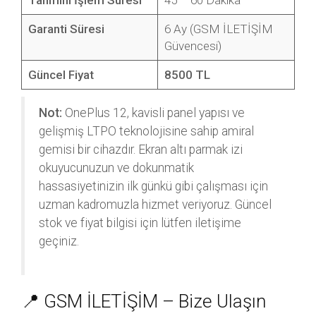
Tahmini İşlem Süresi
45 – 60 Dakika
Garanti Süresi
6 Ay (GSM İLETİŞİM
Güvencesi)
Güncel Fiyat
8500 TL
Not:
OnePlus 12, kavisli panel yapısı ve
gelişmiş LTPO teknolojisine sahip amiral
gemisi bir cihazdır. Ekran altı parmak izi
okuyucunuzun ve dokunmatik
hassasiyetinizin ilk günkü gibi çalışması için
uzman kadromuzla hizmet veriyoruz. Güncel
stok ve fiyat bilgisi için lütfen iletişime
geçiniz.
📍 GSM İLETİŞİM – Bize Ulaşın