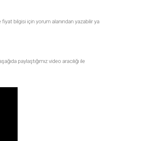
iyat bilgisi için yorum alanından yazabilir ya
şağıda paylaştığımız video aracılığı ile