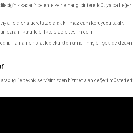
 dilediğiniz kadar inceleme ve herhangi bir tereddüt ya da 
ıyla telefona ücretsiz olarak kırılmaz cam koruyucu takılır.
garanti kartı ile birlikte sizlere teslim edilir.
dilir. Tamamen statik elektrikten arındırılmış bir şekilde dizayn 
rı
ılığı ile teknik servisimizden hizmet alan değerli müşterilerimiz