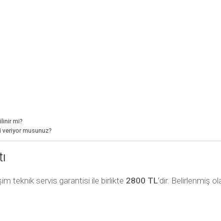
linir mi?
ti veriyor musunuz?
tı
m teknik servis garantisi ile birlikte
2800 TL
‘dir. Belirlenmiş o