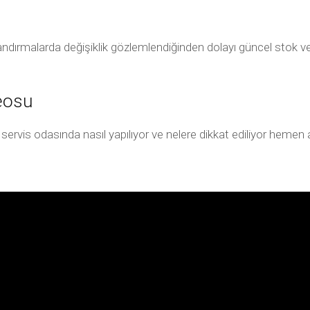
andırmalarda değişiklik gözlemlendiğinden dolayı güncel stok ve f
eosu
servis odasında nasıl yapılıyor ve nelere dikkat ediliyor hemen a