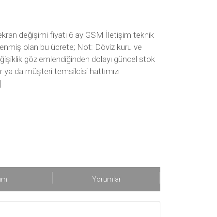
ran değişimi fiyatı 6 ay GSM İletişim teknik
lirlenmiş olan bu ücrete; Not: Döviz kuru ve
eğişiklik gözlemlendiğinden dolayı güncel stok
ir ya da müşteri temsilcisi hattımızı
]
şım
Yorumlar