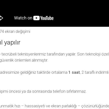
4 ekran değişimi
 yapılır
ecrübeli teknisyenlerimiz tarafından yapılır. Son teknoloji özel 
güvenlik önlemleri alınmıştır.
 adresimize geldiğiniz taktirde ortalama
1 saat
, 2 taraflı indir
işimi öncesi ya da sonrasında telefon sıfırlanmaz.
unmatik hızı – hassasiyeti ve ekran parlaklığı – çözünürlüğünd