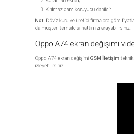
Kullanılan ekran,
Kırılmaz cam koruyucu dahildir.
Not:
Döviz kuru ve üretici firmalara göre fiyatl
da müşteri temsilcisi hattımızı arayabilirsiniz.
Oppo A74 ekran değişimi vid
Oppo A74 ekran değişimi
GSM İletişim
teknik 
izleyebilirsiniz.