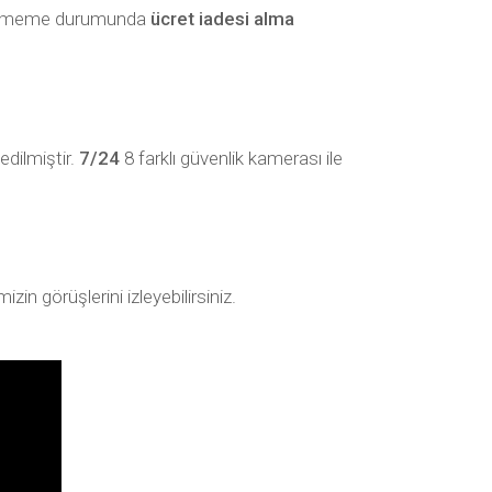
beğenmeme durumunda
ücret iadesi alma
edilmiştir.
7/24
8 farklı güvenlik kamerası ile
in görüşlerini izleyebilirsiniz.