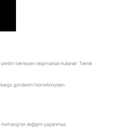
üretim teknisyen ekipmanları kullanılır. Teknik
imli kargo gönderim hizmetimizden
e herhangi bir değişim yaşanmaz.