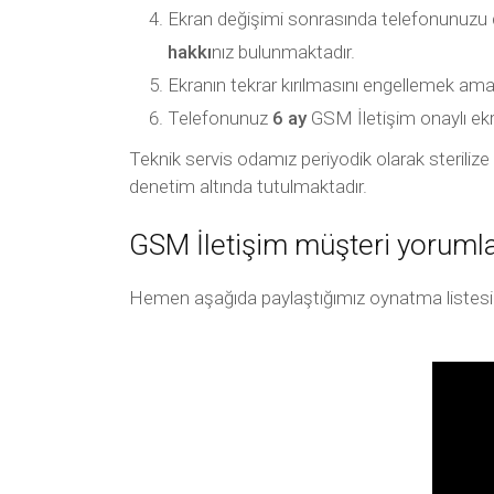
Ekran değişimi sonrasında telefonunuzu
hakkı
nız bulunmaktadır.
Ekranın tekrar kırılmasını engellemek amac
Telefonunuz
6 ay
GSM İletişim onaylı ekran 
Teknik servis odamız periyodik olarak sterilize e
denetim altında tutulmaktadır.
GSM İletişim müşteri yorumla
Hemen aşağıda paylaştığımız oynatma listesi arac