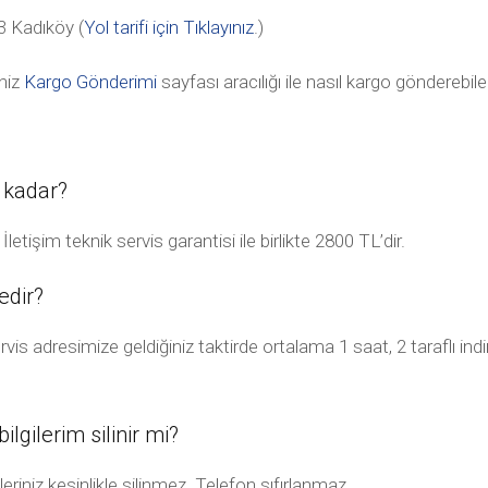
 Kadıköy (
Yol tarifi için Tıklayınız
.)
niz
Kargo Gönderimi
sayfası aracılığı ile nasıl kargo gönderebile
 kadar?
tişim teknik servis garantisi ile birlikte 2800 TL’dir.
edir?
vis adresimize geldiğiniz taktirde ortalama 1 saat, 2 taraflı in
lgilerim silinir mi?
riniz kesinlikle silinmez. Telefon sıfırlanmaz.