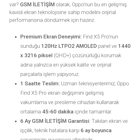
var?
GSM İLETİŞİM
olarak, Oppo’nun bu en gelişmiş
kavisli ekran teknolojisine sahip modelini orijinal
performansına döndürmek için hazırız.
Premium Ekran Deneyimi:
Find X5 Pro’nun
sunduğu
120Hz LTPO2 AMOLED
panel ve
1440
x 3216 piksel
(QHD+) çözünürlüğü korumak
adına yalnızca en yüksek kalite ve orijinal
parçalarla işlem yapıyoruz.
1 Saatte Teslim:
Uzman teknisyenlerimiz, Oppo
Find X5 Pro ekran değişimini gelişmiş
vakumlama ve presleme cihazları kullanarak
ortalama
45-60 dakika
içinde tamamlar.
6 Ay GSM İLETİŞİM Garantisi:
Takılan ekran ve
işçilik, teknik hatalara karşı
6 ay boyunca
servisimizin güvencesi altındadır.