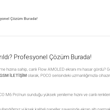
esyonel Çözüm Burada!
rıldı? Profesyonel Çözüm Burada!
leme hızına sahip, canlı Flow AMOLED ekranı mı hasar gördü? G
GSM İLETİŞİM
olarak, POCO serisindeki uzmanlığımızla cihazınız
 M6 Pro’nun sunduğu yüksek yenileme hızını ve canlı renkleri 
llandığımız yüksek kaliteli paneller sayesinde ekran altı parma