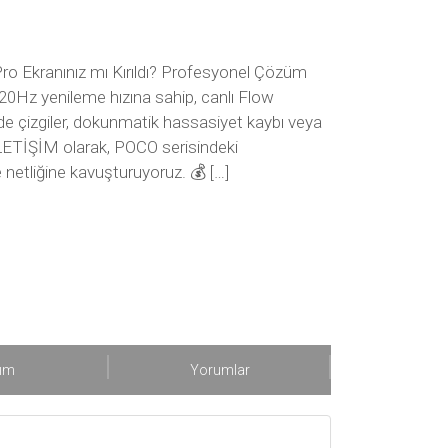
 Ekranınız mı Kırıldı? Profesyonel Çözüm
20Hz yenileme hızına sahip, canlı Flow
 çizgiler, dokunmatik hassasiyet kaybı veya
ETİŞİM olarak, POCO serisindeki
e netliğine kavuşturuyoruz. 💰 […]
şım
Yorumlar