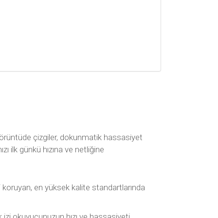
örüntüde çizgiler, dokunmatik hassasiyet
ı ilk günkü hızına ve netliğine
koruyan, en yüksek kalite standartlarında
k izi okuyucunuzun hızı ve hassasiyeti