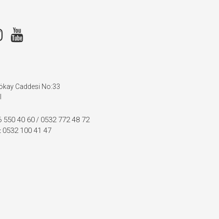
Gökay Caddesi No:33
l
 550 40 60
0532 772 48 72
/
0532 100 41 47
: