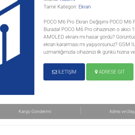
Tamir Kategori:
Ekran
POCO M6 Pro Ekran Değişimi POCO M6 Pro
Burada! POCO M6 Pro cihazınızın o akıcı 1
AMOLED ekranı mı hasar gördü? Görüntüde
ekran kararması mı yaşıyorsunuz? GSM İL
uzmanlığımızla cihazınızı ilk günkü hızına v
İLETİŞİM
ADRESE GİT
Kargo Gönderimi
Adres ve Ula