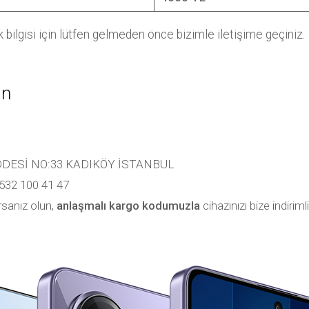
k bilgisi için lütfen gelmeden önce bizimle iletişime geçiniz.
ın
DESİ NO:33 KADIKÖY İSTANBUL
532 100 41 47
rsanız olun,
anlaşmalı kargo kodumuzla
cihazınızı bize indiriml