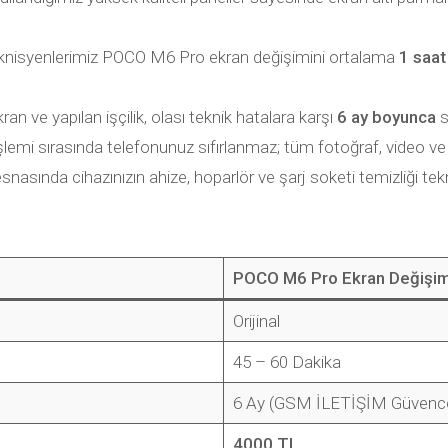
nisyenlerimiz POCO M6 Pro ekran değişimini ortalama
1 saat
ran ve yapılan işçilik, olası teknik hatalara karşı
6 ay boyunca
s
lemi sırasında telefonunuz sıfırlanmaz; tüm fotoğraf, video ve
nasında cihazınızın ahize, hoparlör ve şarj soketi temizliği tekn
POCO M6 Pro Ekran Değişim
Orijinal
45 – 60 Dakika
6 Ay (GSM İLETİŞİM Güvence
4000 TL