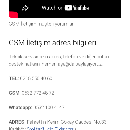
GSM İletişim müşteri yorumları
GSM İletişim adres bilgileri
Teknik servisimizin adres, telefon ve diğer bütün
destek hatlarını hemen aşağıda paylaşıyoruz.
TEL:
0216 550 40 60
GSM:
0532 772 48 72
Whatsapp:
0532 100 4147
ADRES:
Fahrettin Kerim Gökay Caddesi No:33
Kadıköy (
Yol tarifi için Tıklayınız
.)