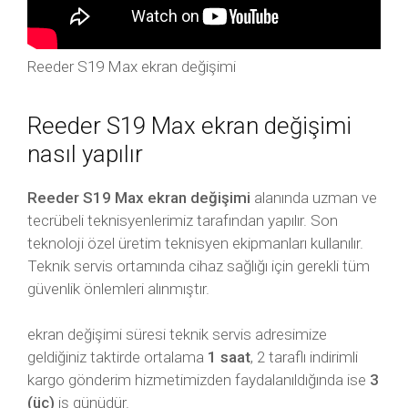
Reeder S19 Max ekran değişimi
Reeder S19 Max ekran değişimi
nasıl yapılır
Reeder S19 Max ekran değişimi
alanında uzman ve
tecrübeli teknisyenlerimiz tarafından yapılır. Son
teknoloji özel üretim teknisyen ekipmanları kullanılır.
Teknik servis ortamında cihaz sağlığı için gerekli tüm
güvenlik önlemleri alınmıştır.
ekran değişimi süresi teknik servis adresimize
geldiğiniz taktirde ortalama
1 saat
, 2 taraflı indirimli
kargo gönderim hizmetimizden faydalanıldığında ise
3
(üç)
iş günüdür.