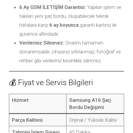
6 Ay GSM İLETİŞİM Garantisi:
Yapılan işlem ve
takılan yeni şarj bordu, oluşabilecek teknik
hatalara karşı
6 ay boyunca
garanti kartınız ile
güvence altındadır.
Verileriniz Silinmez:
Onarım tamamen
donanımsaldır; cihazınız sıfırlanmaz, fotoğraf ve
rehber gibi verileriniz kesinlikle silinmez.
💰 Fiyat ve Servis Bilgileri
Hizmet
Samsung A16 Şarj
Bordu Değişimi
Parça Kalitesi
Orijinal / Yüksek Kalite
Tahmini İşlem Süresi
45 Dakika