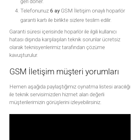
geri döner.
Telefonunuz
6 ay
GSM İletişim onaylı hoparlör
garanti kartı ile birlikte sizlere teslim edilir.
Garanti süresi içerisinde hoparlör ile ilgili kullanıcı
hatası dışında karşılaşılan teknik sorunlar ücretsiz
olarak teknisyenlerimiz tarafından çözüme
kavuşturulur.
GSM İletişim müşteri yorumları
Hemen aşağıda paylaştığımız oynatma listesi aracılığı
ile teknik servisimizden hizmet alan değerli
müşterilerimizin görüşlerini izleyebilirsiniz.