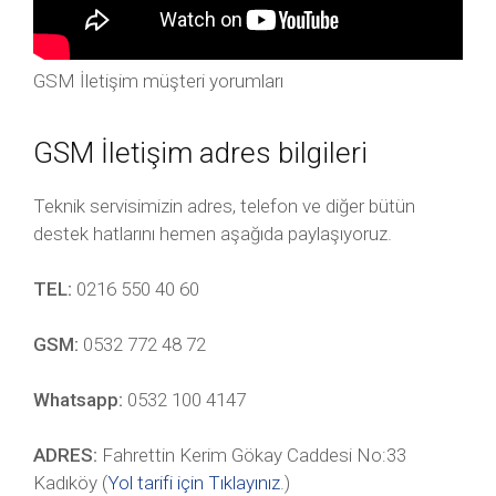
GSM İletişim müşteri yorumları
GSM İletişim adres bilgileri
Teknik servisimizin adres, telefon ve diğer bütün
destek hatlarını hemen aşağıda paylaşıyoruz.
TEL:
0216 550 40 60
GSM:
0532 772 48 72
Whatsapp:
0532 100 4147
ADRES:
Fahrettin Kerim Gökay Caddesi No:33
Kadıköy (
Yol tarifi için Tıklayınız
.)