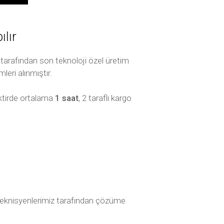
lır
tarafından son teknoloji özel üretim
leri alınmıştır.
aktirde ortalama
1 saat
, 2 taraflı kargo
rak teknisyenlerimiz tarafından çözüme