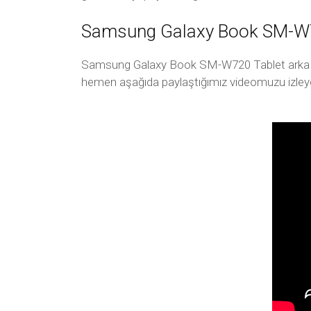
Samsung Galaxy Book SM-W72
Samsung Galaxy Book SM-W720 Tablet arka kapak
hemen aşağıda paylaştığımız videomuzu izleyeb