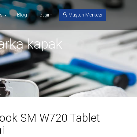
is
Blog
İletişim
Müşteri Merkezi
arka kapak
ook SM-W720 Tablet
i