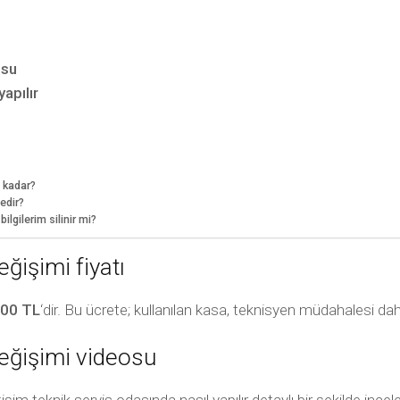
osu
apılır
 kadar?
edir?
gilerim silinir mi?
işimi fiyatı
00 TL
‘dir. Bu ücrete; kullanılan kasa, teknisyen müdahalesi dahi
ğişimi videosu