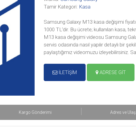
Tamir Kategori:
Kasa
Samsung Galaxy M13 kasa değişimi fiyatı
1000 TL‘dir. Bu ücrete; kullanılan kasa, t
M13 kasa değişimi videosu Samsung Gala
servis odasında nasıl yapılır detaylı bir ş
paylaştığımız videomuzu izleyebilirsiniz.
İLETİŞİM
ADRESE GİT
Kargo Gönderimi
Adres ve Ula