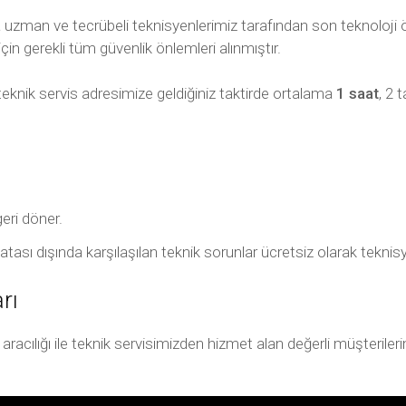
uzman ve tecrübeli teknisyenlerimiz tarafından son teknoloji ö
için gerekli tüm güvenlik önlemleri alınmıştır.
teknik servis adresimize geldiğiniz taktirde ortalama
1 saat
, 2 
geri döner.
ıcı hatası dışında karşılaşılan teknik sorunlar ücretsiz olarak tek
rı
ılığı ile teknik servisimizden hizmet alan değerli müşterilerimiz