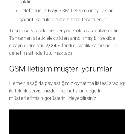
takılır.
Telefonunuz
6 ay
GSM İletişim onaylı ekran
garanti kartı ile birlikte sizlere teslim edilir.
Teknik servis odamız periyodik olarak sterilize edilir.
Tamamen statik elektrikten arındırılmış bir şekilde
dizayn edilmiştir.
7/24
8 farklı güvenlik kamerası ile
denetim altında tutulmaktadır.
GSM İletişim müşteri yorumları
Hemen aşağıda paylaştığımız oynatma listesi aracılığı
ile teknik servisimizden hizmet alan değerli
müşterilerimizin görüşlerini izleyebilirsiniz.