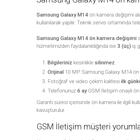
Samsung Galaxy M14
ön kamera değişimi ala
kullanılarak yapılır. Teknik servis ortamında tel
Samsung Galaxy M14 ön kamera değişimi
s
hizmetimizden faydalanıldığında ise
3 (üç)
iş 
Bilgileriniz
kesinlikle
silinmez
.
Orijinal
10 MP Samsung Galaxy M14 ön kam
Fotoğraf ve video çekim kalitesi
ilk gün
Telefonunuz
6 ay
GSM İletişim onaylı ön ka
Garanti süresi içerisinde ön kamera ile ilgili k
kavuşturulur.
GSM İletişim müşteri yorumla