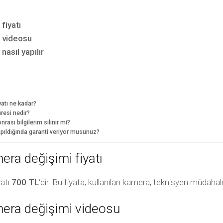
fiyatı
 videosu
sıl yapılır
atı ne kadar?
esi nedir?
sı bilgilerim silinir mi?
ıldığında garanti veriyor musunuz?
a değişimi fiyatı
yatı
700 TL
‘dir. Bu fiyata; kullanılan kamera, teknisyen müdahale
ra değişimi videosu