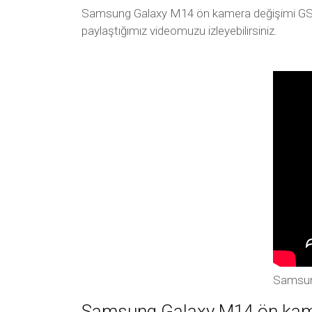
Samsung Galaxy M14 ön kamera değişimi GSM İl
paylaştığımız videomuzu izleyebilirsiniz.
Samsun
Samsung Galaxy M14 ön kamer