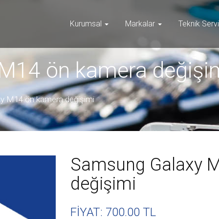
Kurumsal
Markalar
Teknik Serv
M14 ön kamera değişi
y M14 ön kamera değişimi
Samsung Galaxy M
değişimi
FİYAT: 700
.00 TL