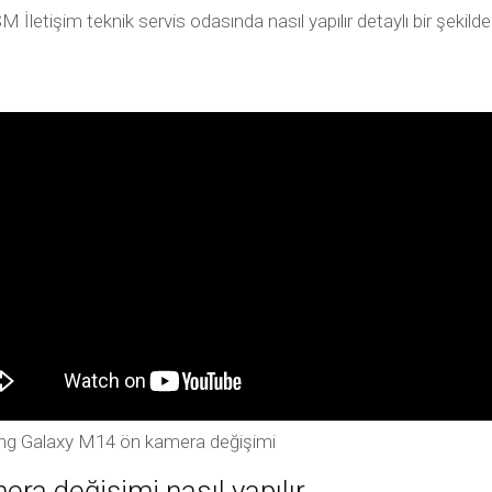
etişim teknik servis odasında nasıl yapılır detaylı bir şekil
g Galaxy M14 ön kamera değişimi
a değişimi nasıl yapılır