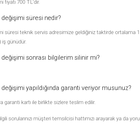
iyatı 700 TL’dir.
eğişimi süresi nedir?
esi teknik servis adresimize geldiğiniz taktirde ortalama 1 sa
) iş günüdür.
işimi sonrası bilgilerim silinir mi?
ğişimi yapıldığında garanti veriyor musunuz?
anti kartı ile birlikte sizlere teslim edilir.
li sorularınızı müşteri temsilcisi hattımızı arayarak ya da yoru