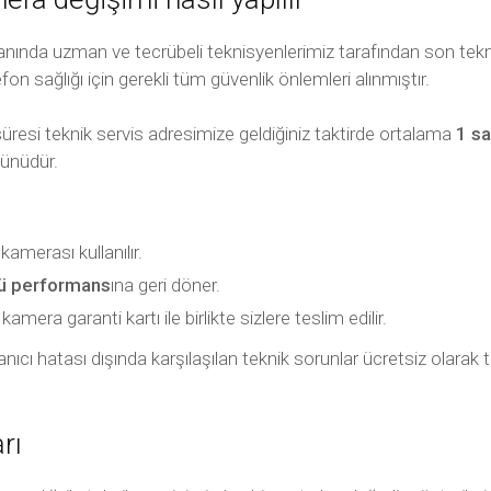
nında uzman ve tecrübeli teknisyenlerimiz tarafından son tekn
efon sağlığı için gerekli tüm güvenlik önlemleri alınmıştır.
üresi teknik servis adresimize geldiğiniz taktirde ortalama
1 sa
günüdür.
erası kullanılır.
kü performans
ına geri döner.
mera garanti kartı ile birlikte sizlere teslim edilir.
ullanıcı hatası dışında karşılaşılan teknik sorunlar ücretsiz olar
rı