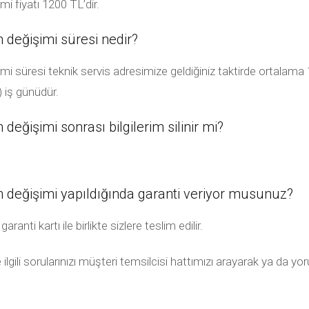
 fiyatı 1200 TL’dir.
değişimi süresi nedir?
üresi teknik servis adresimize geldiğiniz taktirde ortalama 1 s
) iş günüdür.
ğişimi sonrası bilgilerim silinir mi?
değişimi yapıldığında garanti veriyor musunuz?
ti kartı ile birlikte sizlere teslim edilir.
ili sorularınızı müşteri temsilcisi hattımızı arayarak ya da yor