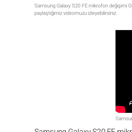
Samsung Galaxy S20 FE mikrofon değişimi GSM İ
paylaştığımız videomuzu izleyebilirsiniz.
Samsun
Samsung Galaxy S20 FE mikrof