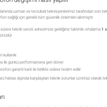
anında uzman ve tecrübeli teknisyenlerimiz tarafından son tek
efon sağlığı için gerekli tüm güvenlik önlemleri alınmıştır.
süresi teknik servis adresimize geldiğiniz taktirde ortalama
1 
günüdür.
ullanılır.
si ilk günkü performansına geri döner.
fon garanti kartı ile birlikte sizlere teslim edilir.
llanıcı hatası dışında karşılaşılan teknik sorunlar ücretsiz olara
rı