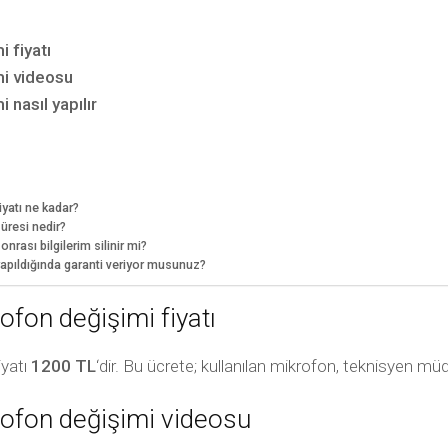
 fiyatı
i videosu
nasıl yapılır
yatı ne kadar?
üresi nedir?
ası bilgilerim silinir mi?
pıldığında garanti veriyor musunuz?
fon değişimi fiyatı
iyatı
1200 TL
‘dir. Bu ücrete; kullanılan mikrofon, teknisyen müd
ofon değişimi videosu