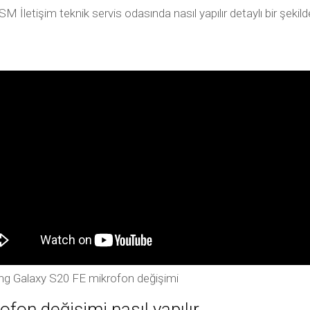
letişim teknik servis odasında nasıl yapılır detaylı bir şeki
g Galaxy S20 FE mikrofon değişimi
on değişimi nasıl yapılır