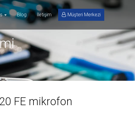
is
Blog
İletişim
Müşteri Merkezi
imi
20 FE mikrofon