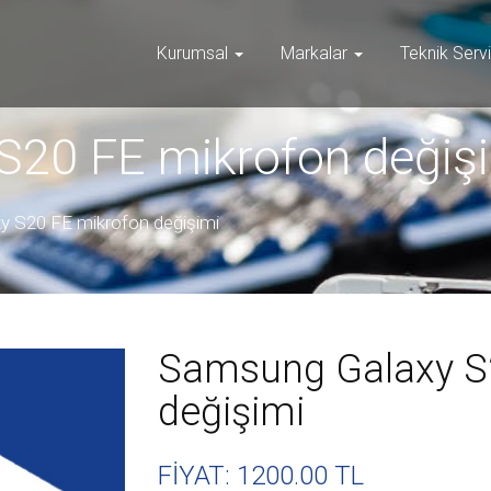
Kurumsal
Markalar
Teknik Serv
20 FE mikrofon değiş
 S20 FE mikrofon değişimi
Samsung Galaxy S
değişimi
FİYAT: 1200
.00 TL