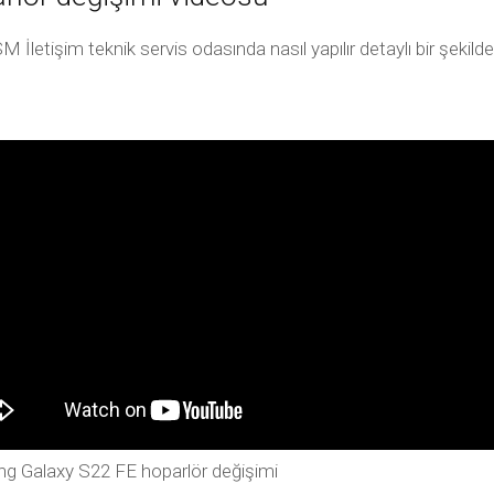
letişim teknik servis odasında nasıl yapılır detaylı bir şekil
 Galaxy S22 FE hoparlör değişimi