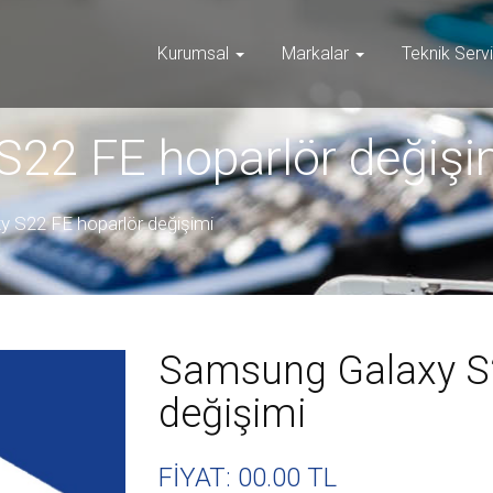
Kurumsal
Markalar
Teknik Serv
22 FE hoparlör değişi
 S22 FE hoparlör değişimi
Samsung Galaxy S2
değişimi
FİYAT: 00
.00 TL