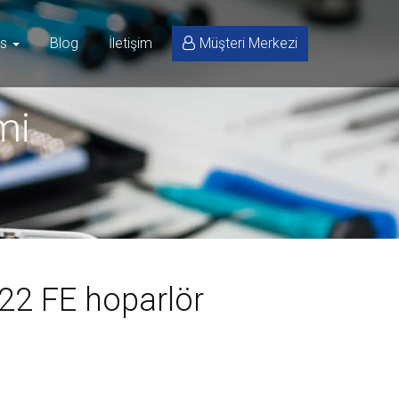
is
Blog
İletişim
Müşteri Merkezi
mi
2 FE hoparlör