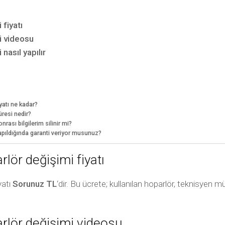
fiyatı
i videosu
asıl yapılır
atı ne kadar?
resi nedir?
ası bilgilerim silinir mi?
pıldığında garanti veriyor musunuz?
ör değişimi fiyatı
yatı
Sorunuz TL
‘dir. Bu ücrete; kullanılan hoparlör, teknisyen 
lör değişimi videosu