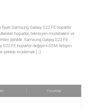
 fiyatı Samsung Galaxy S22 FE hoparlör
kullanılan hoparlör, teknisyen müdahalesi ve
cretleri dahildir. Samsung Galaxy S22 FE
y S22 FE hoparlör değişimi GSM İletişim
bir şekilde incelemek […]
şım
Yorumlar