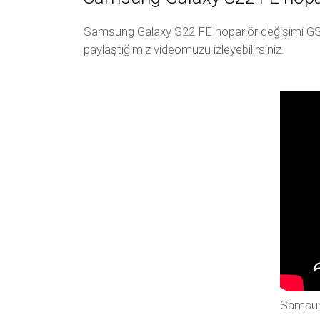
Samsung Galaxy S22 FE hoparlör değişimi GSM İ
paylaştığımız videomuzu izleyebilirsiniz.
Samsung