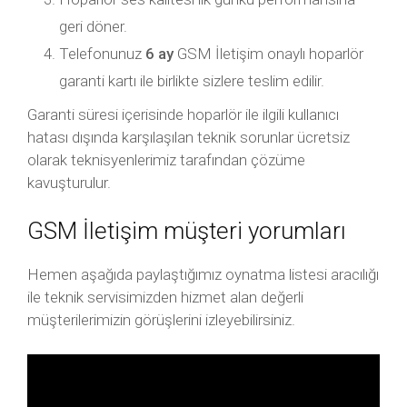
geri döner.
Telefonunuz
6 ay
GSM İletişim onaylı hoparlör
garanti kartı ile birlikte sizlere teslim edilir.
Garanti süresi içerisinde hoparlör ile ilgili kullanıcı
hatası dışında karşılaşılan teknik sorunlar ücretsiz
olarak teknisyenlerimiz tarafından çözüme
kavuşturulur.
GSM İletişim müşteri yorumları
Hemen aşağıda paylaştığımız oynatma listesi aracılığı
ile teknik servisimizden hizmet alan değerli
müşterilerimizin görüşlerini izleyebilirsiniz.