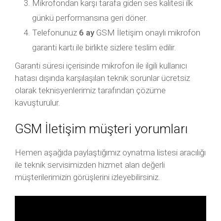
Mikrofondan karşı tarafa giden ses kalitesi ilk
günkü performansına geri döner.
Telefonunuz
6 ay
GSM İletişim onaylı mikrofon
garanti kartı ile birlikte sizlere teslim edilir.
Garanti süresi içerisinde mikrofon ile ilgili kullanıcı
hatası dışında karşılaşılan teknik sorunlar ücretsiz
olarak teknisyenlerimiz tarafından çözüme
kavuşturulur.
GSM İletişim müşteri yorumları
Hemen aşağıda paylaştığımız oynatma listesi aracılığı
ile teknik servisimizden hizmet alan değerli
müşterilerimizin görüşlerini izleyebilirsiniz.