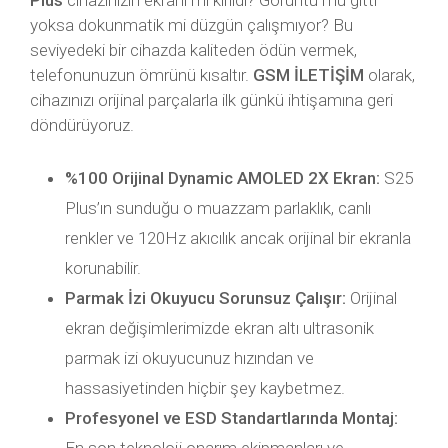
Plus
cihazınızın ekranı mı kırıldı? Görüntü mü gitti
yoksa dokunmatik mi düzgün çalışmıyor? Bu
seviyedeki bir cihazda kaliteden ödün vermek,
telefonunuzun ömrünü kısaltır.
GSM İLETİŞİM
olarak,
cihazınızı orijinal parçalarla ilk günkü ihtişamına geri
döndürüyoruz.
%100 Orijinal Dynamic AMOLED 2X Ekran:
S25
Plus’ın sunduğu o muazzam parlaklık, canlı
renkler ve 120Hz akıcılık ancak orijinal bir ekranla
korunabilir.
Parmak İzi Okuyucu Sorunsuz Çalışır:
Orijinal
ekran değişimlerimizde ekran altı ultrasonik
parmak izi okuyucunuz hızından ve
hassasiyetinden hiçbir şey kaybetmez.
Profesyonel ve ESD Standartlarında Montaj: