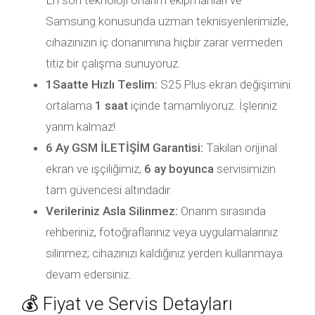
En son teknoloji onarım ekipmanları ve
Samsung konusunda uzman teknisyenlerimizle,
cihazınızın iç donanımına hiçbir zarar vermeden
titiz bir çalışma sunuyoruz.
1Saatte Hızlı Teslim:
S25 Plus ekran değişimini
ortalama
1 saat
içinde tamamlıyoruz. İşleriniz
yarım kalmaz!
6 Ay GSM İLETİŞİM Garantisi:
Takılan orijinal
ekran ve işçiliğimiz,
6 ay boyunca
servisimizin
tam güvencesi altındadır.
Verileriniz Asla Silinmez:
Onarım sırasında
rehberiniz, fotoğraflarınız veya uygulamalarınız
silinmez; cihazınızı kaldığınız yerden kullanmaya
devam edersiniz.
💰 Fiyat ve Servis Detayları