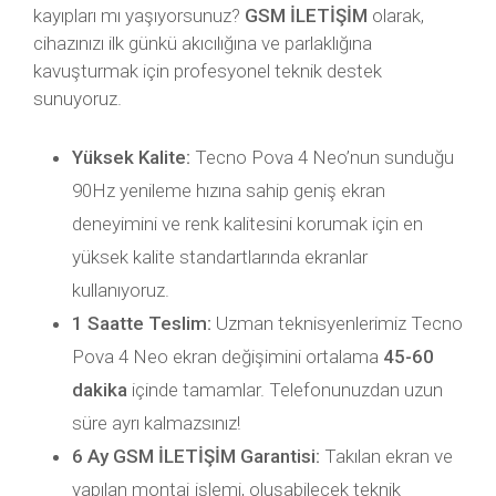
kayıpları mı yaşıyorsunuz?
GSM İLETİŞİM
olarak,
cihazınızı ilk günkü akıcılığına ve parlaklığına
kavuşturmak için profesyonel teknik destek
sunuyoruz.
Yüksek Kalite:
Tecno Pova 4 Neo’nun sunduğu
90Hz yenileme hızına sahip geniş ekran
deneyimini ve renk kalitesini korumak için en
yüksek kalite standartlarında ekranlar
kullanıyoruz.
1 Saatte Teslim:
Uzman teknisyenlerimiz Tecno
Pova 4 Neo ekran değişimini ortalama
45-60
dakika
içinde tamamlar. Telefonunuzdan uzun
süre ayrı kalmazsınız!
6 Ay GSM İLETİŞİM Garantisi:
Takılan ekran ve
yapılan montaj işlemi, oluşabilecek teknik