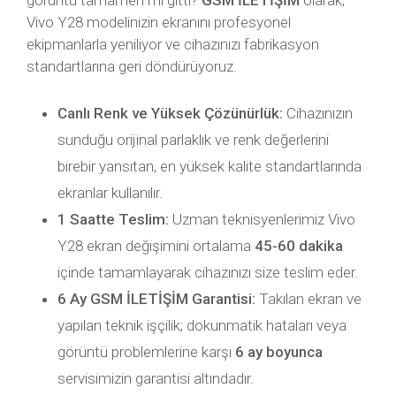
görüntü tamamen mi gitti?
GSM İLETİŞİM
olarak,
Vivo Y28 modelinizin ekranını profesyonel
ekipmanlarla yeniliyor ve cihazınızı fabrikasyon
standartlarına geri döndürüyoruz.
Canlı Renk ve Yüksek Çözünürlük:
Cihazınızın
sunduğu orijinal parlaklık ve renk değerlerini
birebir yansıtan, en yüksek kalite standartlarında
ekranlar kullanılır.
1 Saatte Teslim:
Uzman teknisyenlerimiz Vivo
Y28 ekran değişimini ortalama
45-60 dakika
içinde tamamlayarak cihazınızı size teslim eder.
6 Ay GSM İLETİŞİM Garantisi:
Takılan ekran ve
yapılan teknik işçilik; dokunmatik hataları veya
görüntü problemlerine karşı
6 ay boyunca
servisimizin garantisi altındadır.