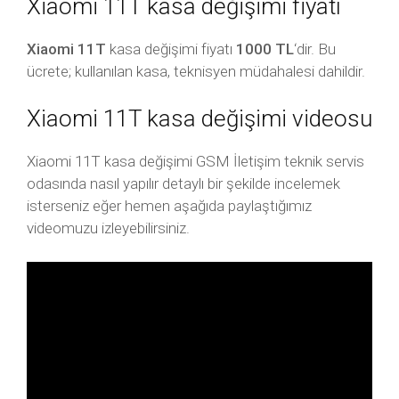
Xiaomi 11T kasa değişimi fiyatı
Xiaomi 11T
kasa değişimi fiyatı
1000 TL
‘dir. Bu
ücrete; kullanılan kasa, teknisyen müdahalesi dahildir.
Xiaomi 11T kasa değişimi videosu
Xiaomi 11T kasa değişimi GSM İletişim teknik servis
odasında nasıl yapılır detaylı bir şekilde incelemek
isterseniz eğer hemen aşağıda paylaştığımız
videomuzu izleyebilirsiniz.