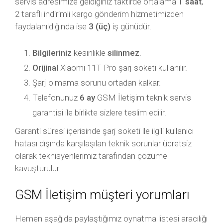
servis adresimize geldiğiniz taktirde ortalama
1 saat
,
2 taraflı indirimli kargo gönderim hizmetimizden
faydalanıldığında ise
3 (üç)
iş günüdür.
Bilgileriniz
kesinlikle
silinmez
.
Orijinal
Xiaomi 11T Pro şarj soketi kullanılır.
Şarj olmama sorunu ortadan kalkar.
Telefonunuz
6 ay
GSM İletişim teknik servis
garantisi ile birlikte sizlere teslim edilir.
Garanti süresi içerisinde şarj soketi ile ilgili kullanıcı
hatası dışında karşılaşılan teknik sorunlar ücretsiz
olarak teknisyenlerimiz tarafından çözüme
kavuşturulur.
GSM İletişim müşteri yorumları
Hemen aşağıda paylaştığımız oynatma listesi aracılığı