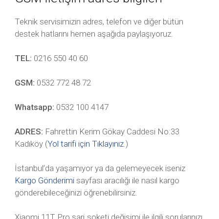
Teknik servisimizin adres, telefon ve diğer bütün
destek hatlarını hemen aşağıda paylaşıyoruz.
TEL:
0216 550 40 60
GSM:
0532 772 48 72
Whatsapp:
0532 100 4147
ADRES:
Fahrettin Kerim Gökay Caddesi No:33
Kadıköy (
Yol tarifi için Tıklayınız
.)
İstanbul’da yaşamıyor ya da gelemeyecek iseniz
Kargo Gönderimi
sayfası aracılığı ile nasıl kargo
gönderebileceğinizi öğrenebilirsiniz.
Xiaomi 11T Pro şarj soketi değişimi ile ilgili sorularınızı