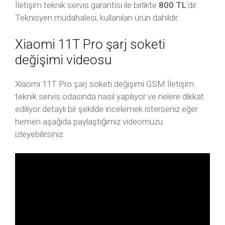
İletişim teknik servis garantisi ile birlikte
800 TL
‘dir.
Teknisyen müdahalesi, kullanılan ürün dahildir.
Xiaomi 11T Pro şarj soketi
değişimi videosu
Xiaomi 11T Pro şarj soketi değişimi GSM İletişim
teknik servis odasında nasıl yapılıyor ve nelere dikkat
ediliyor detaylı bir şekilde incelemek isterseniz eğer
hemen aşağıda paylaştığımız videomuzu
izleyebilirsiniz.