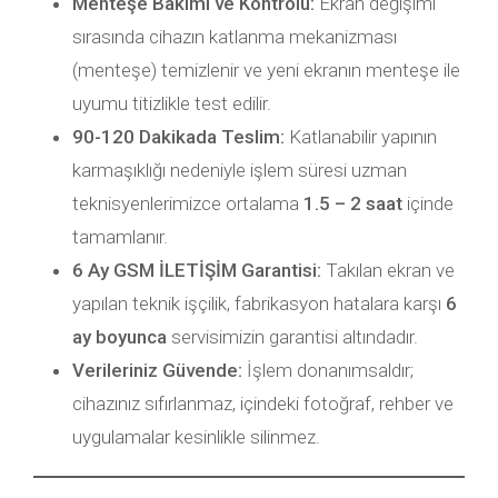
Menteşe Bakımı ve Kontrolü:
Ekran değişimi
sırasında cihazın katlanma mekanizması
(menteşe) temizlenir ve yeni ekranın menteşe ile
uyumu titizlikle test edilir.
90-120 Dakikada Teslim:
Katlanabilir yapının
karmaşıklığı nedeniyle işlem süresi uzman
teknisyenlerimizce ortalama
1.5 – 2 saat
içinde
tamamlanır.
6 Ay GSM İLETİŞİM Garantisi:
Takılan ekran ve
yapılan teknik işçilik, fabrikasyon hatalara karşı
6
ay boyunca
servisimizin garantisi altındadır.
Verileriniz Güvende:
İşlem donanımsaldır;
cihazınız sıfırlanmaz, içindeki fotoğraf, rehber ve
uygulamalar kesinlikle silinmez.