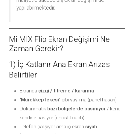
maliyetle sadece dış ekran değişimi de
yapılabilmektedir.
Mi MIX Flip Ekran Değişimi Ne
Zaman Gerekir?
1) İç Katlanır Ana Ekran Arızası
Belirtileri
Ekranda
çizgi / titreme / kararma
“
Mürekkep lekesi
” gibi yayılma (panel hasarı)
Dokunmatik
bazı bölgelerde basmıyor
/ kendi
kendine basıyor (ghost touch)
Telefon çalışıyor ama iç ekran
siyah