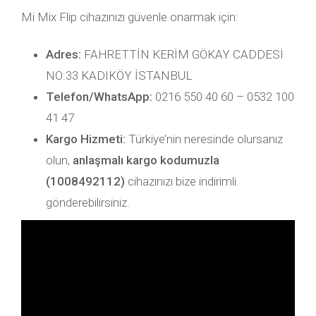
Mi Mix Flip cihazınızı güvenle onarmak için:
Adres:
FAHRETTİN KERİM GÖKAY CADDESİ
NO:33 KADIKÖY İSTANBUL
Telefon/WhatsApp:
0216 550 40 60 – 0532 100
41 47
Kargo Hizmeti:
Türkiye’nin neresinde olursanız
olun,
anlaşmalı kargo kodumuzla
(1008492112)
cihazınızı bize indirimli
gönderebilirsiniz.