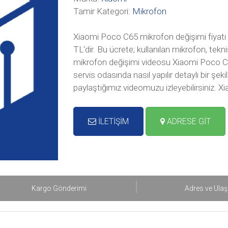
Tamir Kategori:
Mikrofon
Xiaomi Poco C65 mikrofon değişimi fiyatı
TL‘dir. Bu ücrete; kullanılan mikrofon, te
mikrofon değişimi videosu Xiaomi Poco C
servis odasında nasıl yapılır detaylı bir ş
paylaştığımız videomuzu izleyebilirsiniz. 
İLETİŞİM
ADRESE GİT
Kargo Gönderimi
Adres ve Ula