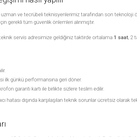
uzman ve tecrübeli teknisyenlerimiz tarafından son teknoloji öz
için gerekli tüm güvenlik önlemleri alınmıştır.
teknik servis adresimize geldiğiniz taktirde ortalama
1 saat
, 2 
ır.
si ilk günkü performansına geri döner.
fon garanti kartı ile birlikte sizlere teslim edilir.
llanıcı hatası dışında karşılaşılan teknik sorunlar ücretsiz olara
rı