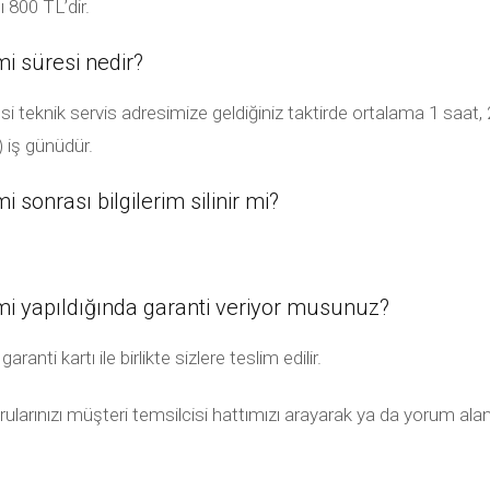
 800 TL’dir.
i süresi nedir?
teknik servis adresimize geldiğiniz taktirde ortalama 1 saat, 2 
) iş günüdür.
sonrası bilgilerim silinir mi?
i yapıldığında garanti veriyor musunuz?
ti kartı ile birlikte sizlere teslim edilir.
rularınızı müşteri temsilcisi hattımızı arayarak ya da yorum alan