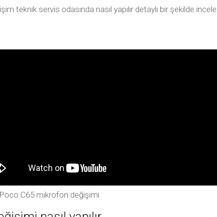
m teknik servis odasında nasıl yapılır detaylı bir şekilde inc
Poco C65 mikrofon değişimi
işimi nasıl yapılır