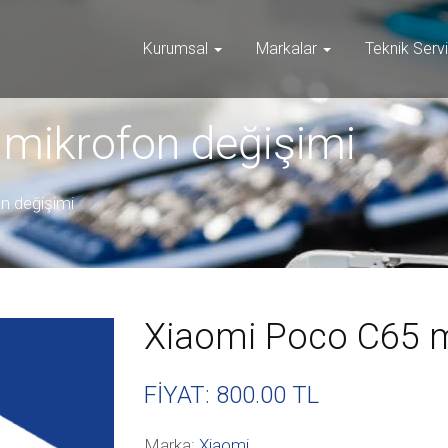
Kurumsal
Markalar
Teknik Serv
mikrofon değişimi
n değişimi
Xiaomi Poco C65 m
FİYAT: 800
.00 TL
Marka:
Xiaomi