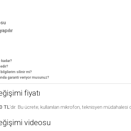
osu
apılır
e kadar?
edir?
lgilerim silinir mi?
ında garanti veriyor musunuz?
işimi fiyatı
0 TL
‘dir. Bu ücrete; kullanılan mikrofon, teknisyen müdahalesi da
eğişimi videosu