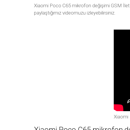
Xiaomi Poco C65 mikrofon değişimi GSM İletişi
paylaştığımız videomuzu izleyebilirsiniz.
Xiaomi 
Xiaomi Poco C65 mikrofon değ