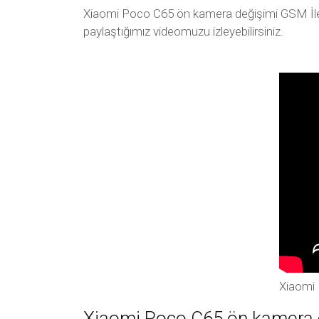
Xiaomi Poco C65 ön kamera değişimi GSM İletiş
paylaştığımız videomuzu izleyebilirsiniz.
Xiaomi
Xiaomi Poco C65 ön kamera de