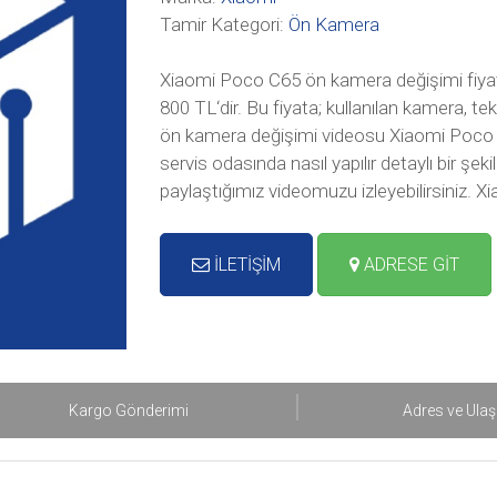
Tamir Kategori:
Ön Kamera
Xiaomi Poco C65 ön kamera değişimi fiyat
800 TL‘dir. Bu fiyata; kullanılan kamera, 
ön kamera değişimi videosu Xiaomi Poco 
servis odasında nasıl yapılır detaylı bir ş
paylaştığımız videomuzu izleyebilirsiniz. Xi
İLETİŞİM
ADRESE GİT
Kargo Gönderimi
Adres ve Ula