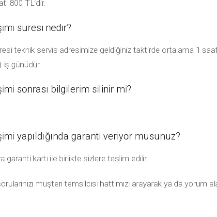
ı 800 TL’dir.
mi süresi nedir?
 teknik servis adresimize geldiğiniz taktirde ortalama 1 saat, 
) iş günüdür.
i sonrası bilgilerim silinir mi?
imi yapıldığında garanti veriyor musunuz?
anti kartı ile birlikte sizlere teslim edilir.
orularınızı müşteri temsilcisi hattımızı arayarak ya da yorum al