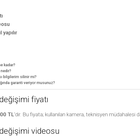
tı
eosu
 yapılır
ne kadar?
 nedir?
ilgilerim silinir mi?
ğında garanti veriyor musunuz?
eğişimi fiyatı
00 TL
‘dir. Bu fiyata; kullanılan kamera, teknisyen müdahalesi da
değişimi videosu