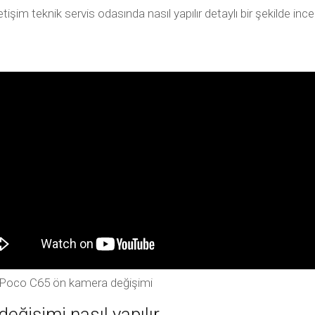
im teknik servis odasında nasıl yapılır detaylı bir şekilde in
 Poco C65 ön kamera değişimi
ğişimi nasıl yapılır