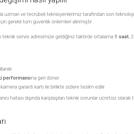
 uzman ve tecrübeli teknisyenlerimiz tarafından son teknoloji 
için gerekli tüm güvenlik önlemleri alınmıştır.
 teknik servis adresimize geldiğiniz taktirde ortalama
1 saat
, 
nılır.
kü performans
ına geri döner.
mera garanti kartı ile birlikte sizlere teslim edilir.
ullanıcı hatası dışında karşılaşılan teknik sorunlar ücretsiz olar
rı