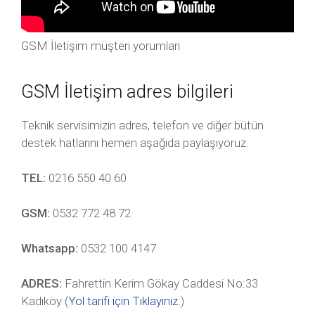
GSM İletişim müşteri yorumları
GSM İletişim adres bilgileri
Teknik servisimizin adres, telefon ve diğer bütün
destek hatlarını hemen aşağıda paylaşıyoruz.
TEL:
0216 550 40 60
GSM:
0532 772 48 72
Whatsapp:
0532 100 4147
ADRES:
Fahrettin Kerim Gökay Caddesi No:33
Kadıköy (
Yol tarifi için Tıklayınız
.)