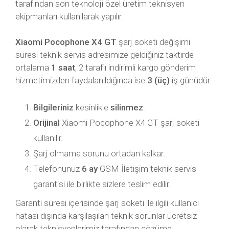
tarafından son teknoloji özel üretim teknisyen
ekipmanları kullanılarak yapılır.
Xiaomi Pocophone X4 GT
şarj soketi değişimi
süresi teknik servis adresimize geldiğiniz taktirde
ortalama
1 saat
, 2 taraflı indirimli kargo gönderim
hizmetimizden faydalanıldığında ise
3 (üç)
iş günüdür.
Bilgileriniz
kesinlikle
silinmez
.
Orijinal
Xiaomi Pocophone X4 GT şarj soketi
kullanılır.
Şarj olmama sorunu ortadan kalkar.
Telefonunuz
6 ay
GSM İletişim teknik servis
garantisi ile birlikte sizlere teslim edilir.
Garanti süresi içerisinde şarj soketi ile ilgili kullanıcı
hatası dışında karşılaşılan teknik sorunlar ücretsiz
olarak teknisyenlerimiz tarafından çözüme