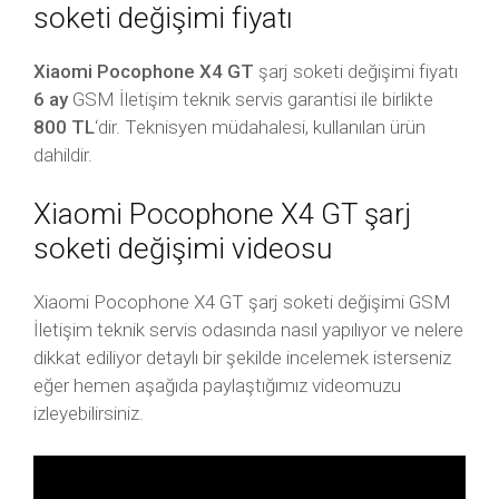
soketi değişimi fiyatı
Xiaomi Pocophone X4 GT
şarj soketi değişimi fiyatı
6 ay
GSM İletişim teknik servis garantisi ile birlikte
800 TL
‘dir. Teknisyen müdahalesi, kullanılan ürün
dahildir.
Xiaomi Pocophone X4 GT şarj
soketi değişimi videosu
Xiaomi Pocophone X4 GT şarj soketi değişimi GSM
İletişim teknik servis odasında nasıl yapılıyor ve nelere
dikkat ediliyor detaylı bir şekilde incelemek isterseniz
eğer hemen aşağıda paylaştığımız videomuzu
izleyebilirsiniz.