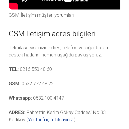
GSM İletişim müşteri yorumları
GSM İletişim adres bilgileri
Teknik servisimizin adres, telefon ve diğer bütün
destek hatlarını hemen aşağıda paylaşıyoruz.
TEL:
0216 550 40 60
GSM:
0532 772 48 72
Whatsapp:
0532 100 4147
ADRES:
Fahrettin Kerim Gökay Caddesi No:33
Kadıköy (
Yol tarifi için Tıklayınız
.)