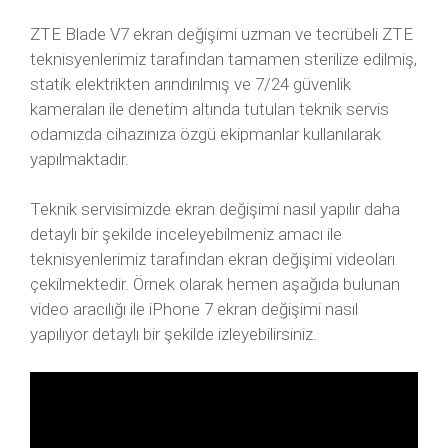
ZTE Blade V7 ekran değişimi uzman ve tecrübeli ZTE
teknisyenlerimiz tarafından tamamen sterilize edilmiş,
statik elektrikten arındırılmış ve 7/24 güvenlik
kameraları ile denetim altında tutulan teknik servis
odamızda cihazınıza özgü ekipmanlar kullanılarak
yapılmaktadır.
Teknik servisimizde ekran değişimi nasıl yapılır daha
detaylı bir şekilde inceleyebilmeniz amacı ile
teknisyenlerimiz tarafından ekran değişimi videoları
çekilmektedir. Örnek olarak hemen aşağıda bulunan
video aracılığı ile iPhone 7 ekran değişimi nasıl
yapılıyor detaylı bir şekilde izleyebilirsiniz.