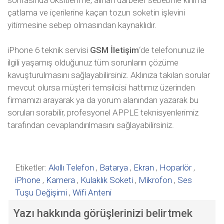
çatlama ve içerilerine kaçan tozun soketin işlevini
yitirmesine sebep olmasından kaynaklıdır.
iPhone 6 teknik servisi
GSM İletişim
‘de telefonunuz ile
ilgili yaşamış olduğunuz tüm sorunların çözüme
kavuşturulmasını sağlayabilirsiniz. Aklınıza takılan sorular
mevcut olursa müşteri temsilcisi hattımız üzerinden
firmamızı arayarak ya da yorum alanından yazarak bu
soruları sorabilir, profesyonel APPLE teknisyenlerimiz
tarafından cevaplandırılmasını sağlayabilirsiniz.
Etiketler:
Akıllı Telefon
,
Batarya
,
Ekran
,
Hoparlör
,
iPhone
,
Kamera
,
Kulaklık Soketi
,
Mikrofon
,
Ses
Tuşu Değişimi
,
Wifi Anteni
Yazı hakkında görüşlerinizi belirtmek