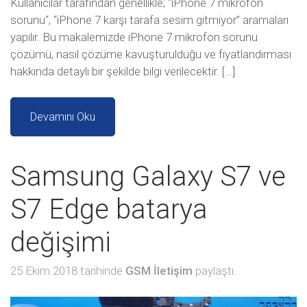
Kullanıcılar tarafından genellikle; “iPhone 7 mikrofon
sorunu“, “iPhone 7 karşı tarafa sesim gitmiyor” aramaları
yapılır. Bu makalemizde iPhone 7 mikrofon sorunu
çözümü, nasıl çözüme kavuşturulduğu ve fiyatlandırması
hakkında detaylı bir şekilde bilgi verilecektir. […]
Devamını Oku
Samsung Galaxy S7 ve
S7 Edge batarya
değişimi
25 Ekim 2018 tarihinde
GSM İletişim
paylaştı.