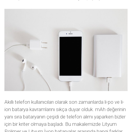
Akıllı telefon kullanıcıları olarak son zamanlarda li-po ve li-
ion batarya kavramlarını sıkça duyar olduk. mAh değerinin
yanı sıra bataryanın çeşidi de telefon alımı yaparken bizler
için bir kriter olmaya başladı. Bu makalemizde Lityum
Polimer ve Lityum İyon bataryalar arasında hangi farklar