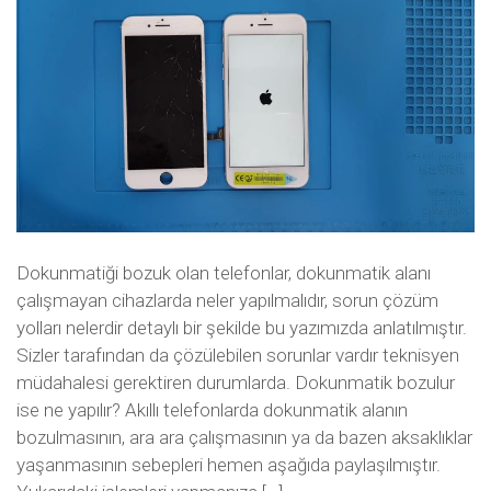
Dokunmatiği bozuk olan telefonlar, dokunmatik alanı
çalışmayan cihazlarda neler yapılmalıdır, sorun çözüm
yolları nelerdir detaylı bir şekilde bu yazımızda anlatılmıştır.
Sizler tarafından da çözülebilen sorunlar vardır teknisyen
müdahalesi gerektiren durumlarda. Dokunmatik bozulur
ise ne yapılır? Akıllı telefonlarda dokunmatik alanın
bozulmasının, ara ara çalışmasının ya da bazen aksaklıklar
yaşanmasının sebepleri hemen aşağıda paylaşılmıştır.