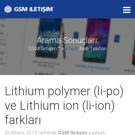
T
o
g
g
Arama Sonuçları:
l
e
GSM İletişim™
>
» test
Akıllı Telefon
n
a
v
i
g
Lithium polymer (li-po)
a
t
ve Lithium ion (li-ion)
i
o
farkları
n
26 Mayıs 2019 tarihinde
GSM İletişim
paylaştı.