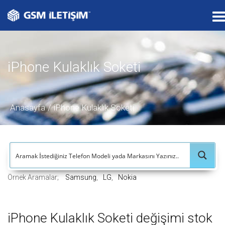
T
o
g
g
iPhone Kulaklık Soketi
l
e
n
a
Anasayfa
iPhone Kulaklık Soketi
v
i
g
a
t
Örnek Aramalar;
Samsung
LG
Nokia
i
o
n
iPhone Kulaklık Soketi değişimi stok