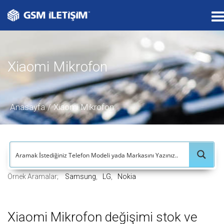
T
o
g
g
Xiaomi Mikrofon
l
e
n
a
Anasayfa
Xiaomi Mikrofon
v
i
g
a
t
Örnek Aramalar;
Samsung
LG
Nokia
i
o
n
Xiaomi Mikrofon değişimi stok ve