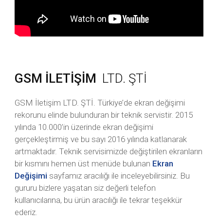
GSM İLETİŞİM
LTD. ŞTİ
GSM İletişim LTD. ŞTİ. Türkiye’de ekran değişimi
rekorunu elinde bulunduran bir teknik servistir. 2015
yılında 10.000’in üzerinde ekran değişimi
gerçekleştirmiş ve bu sayı 2016 yılında katlanarak
artmaktadır. Teknik servisimizde değiştirilen ekranların
bir kısmını hemen üst menüde bulunan
Ekran
Değişimi
sayfamız aracılığı ile inceleyebilirsiniz. Bu
gururu bizlere yaşatan siz değerli telefon
kullanıcılarına, bu ürün aracılığı ile tekrar teşekkür
ederiz.