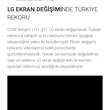
LG EKRAN DEĞİŞİMİ
NDE TÜRKİYE
REKORU
GSM İletişim LTD. ŞTİ. LG ekran değişiminde Türkiye
rekoruna sahiptir ve bu rekorunu hemen aşağıda
izleyeceğiniz video ile tescillemiştir. Ekran değişimi
referans videolarımız belirli periyotlarda
güncellenmektedir. Teknik servisimizde değiştirilmiş
olan on binlerce LG ekran değişiminin bir kısmını
aşaıdaki videomuz aracılığı ile izleyebilirsiniz