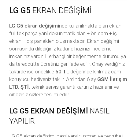
LG G5
EKRAN DEĞİŞİMİ
LG G5 ekran değişimi
nde kullanılmakta olan ekran
full tek parça yani dokunmatik alan + ön cam + iç
ekran + dış panelden oluşmaktadır. Ekran değişimi
sonrasında dilediğiniz kadar cihazınızı inceleme
imkanınız vardır. Herhangi bir beğenmeme durumu ya
da tereddütte ücretiniz geri iade edilir. Onay verdiğiniz
taktirde ise öncelikle
50 TL
değerinde kırılmaz cam
koruyucu hediyeniz takılır. Ardından 6 ay
GSM İletişim
LTD. ŞTİ.
teknik servis garanti kartınız hazırlanır ve
cihazınız sizlere teslim edilir.
LG G5 EKRAN DEĞİŞİMİ
NASIL
YAPILIR
LG G5 ekran değişimi nasıl yapılır uzman ve tecrübeli