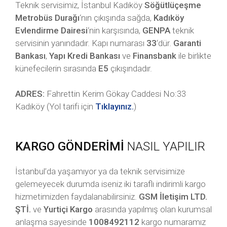
Teknik servisimiz, İstanbul Kadıköy
Söğütlüçeşme
Metrobüs Durağı
‘nın çıkışında sağda,
Kadıköy
Evlendirme Dairesi
‘nin karşısında,
GENPA
teknik
servisinin yanındadır. Kapı numarası
33
‘dür.
Garanti
Bankası
,
Yapı Kredi Bankası
ve
Finansbank
ile birlikte
künefecilerin sırasında
E5
çıkışındadır.
ADRES:
Fahrettin Kerim Gökay Caddesi No:33
Kadıköy (Yol tarifi için
Tıklayınız.
)
KARGO GÖNDERİMİ
NASIL YAPILIR
İstanbul’da yaşamıyor ya da teknik servisimize
gelemeyecek durumda iseniz iki taraflı indirimli kargo
hizmetimizden faydalanabilirsiniz.
GSM İletişim LTD.
ŞTİ.
ve
Yurtiçi Kargo
arasında yapılmış olan kurumsal
anlaşma sayesinde
1008492112
kargo numaramız