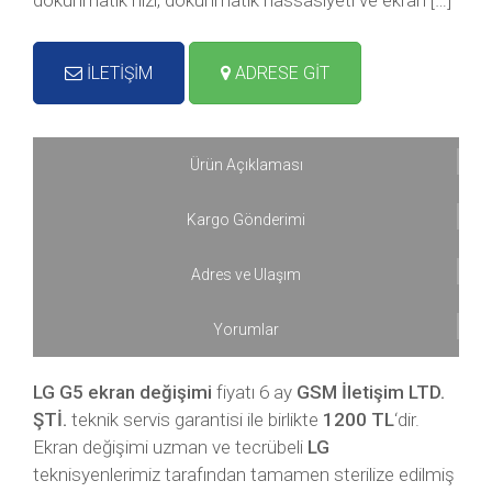
dokunmatik hızı, dokunmatik hassasiyeti ve ekran […]
İLETİŞİM
ADRESE GİT
Ürün Açıklaması
Kargo Gönderimi
Adres ve Ulaşım
Yorumlar
LG G5 ekran değişimi
fiyatı 6 ay
GSM İletişim LTD.
ŞTİ.
teknik servis garantisi ile birlikte
1200 TL
‘dir.
Ekran değişimi uzman ve tecrübeli
LG
teknisyenlerimiz tarafından tamamen sterilize edilmiş