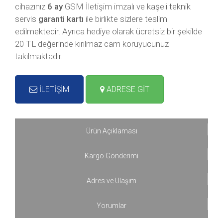
cihazınız
6 ay
GSM İletişim imzalı ve kaşeli teknik
servis
garanti kartı
ile birlikte sizlere teslim
edilmektedir. Ayrıca hediye olarak ücretsiz bir şekilde
20 TL değerinde kırılmaz cam koruyucunuz
takılmaktadır.
İLETİŞİM
ADRESE GİT
Ürün Açıklaması
Kargo Gönderimi
Adres ve Ulaşım
Yorumlar