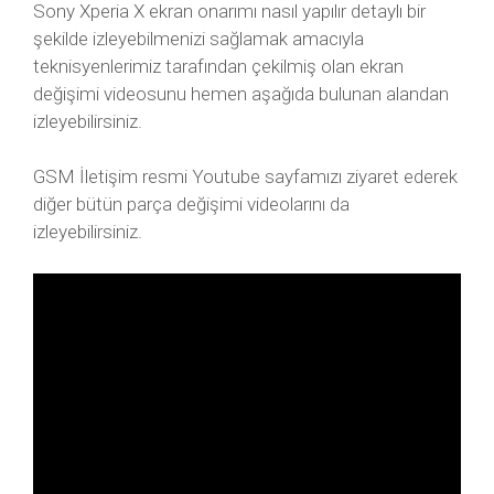
Sony Xperia X ekran onarımı nasıl yapılır detaylı bir
şekilde izleyebilmenizi sağlamak amacıyla
teknisyenlerimiz tarafından çekilmiş olan ekran
değişimi videosunu hemen aşağıda bulunan alandan
izleyebilirsiniz.
GSM İletişim resmi Youtube sayfamızı ziyaret ederek
diğer bütün parça değişimi videolarını da
izleyebilirsiniz.